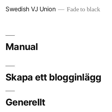
Skip
Swedish VJ Union
Fade to black
to
content
Manual
Skapa ett blogginlägg
Generellt