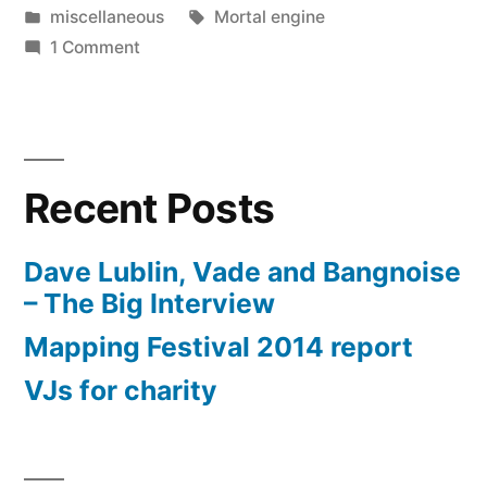
by
Posted
Tags:
miscellaneous
Mortal engine
in
on
1 Comment
Exempel
på
rätt
använt
Recent Posts
motiontracking…
Dave Lublin, Vade and Bangnoise
– The Big Interview
Mapping Festival 2014 report
VJs for charity