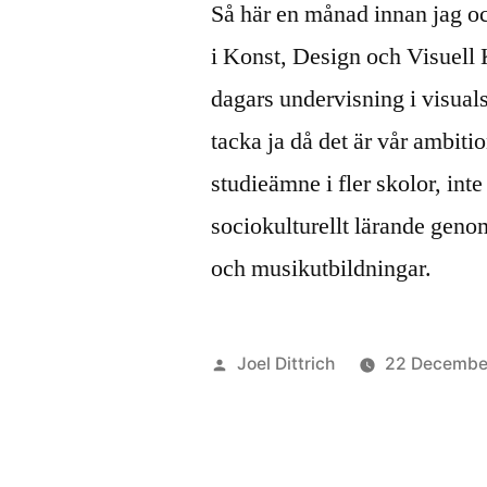
Så här en månad innan jag o
i Konst, Design och Visuell Ku
dagars undervisning i visual
tacka ja då det är vår ambiti
studieämne i fler skolor, int
sociokulturellt lärande genom
och musikutbildningar.
Posted
Joel Dittrich
22 Decembe
by