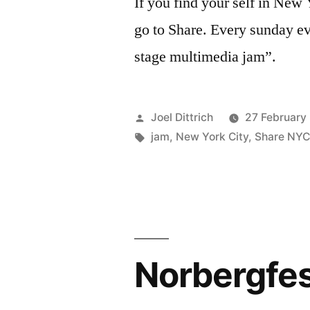
If you find your self in New
go to Share. Every sunday ev
stage multimedia jam”.
Posted
Joel Dittrich
27 February
by
Tags:
jam
,
New York City
,
Share NY
Norbergfes