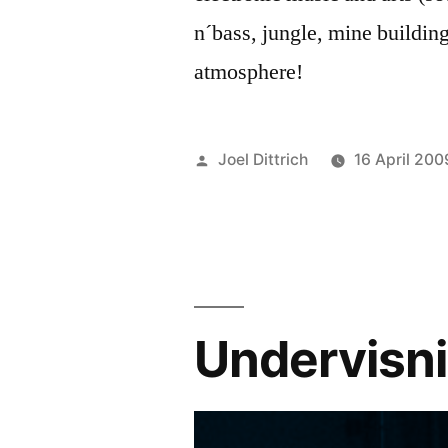
n´bass, jungle, mine building
atmosphere!
Posted
Joel Dittrich
16 April 200
by
Undervisni