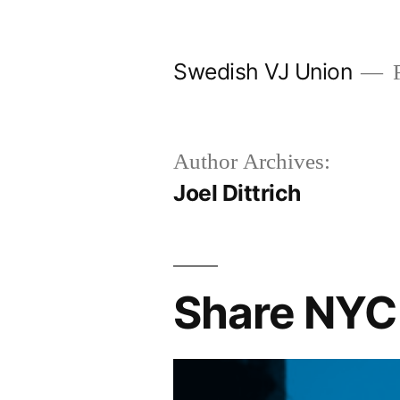
Skip
to
Swedish VJ Union
F
content
Author Archives:
Joel Dittrich
Share NYC