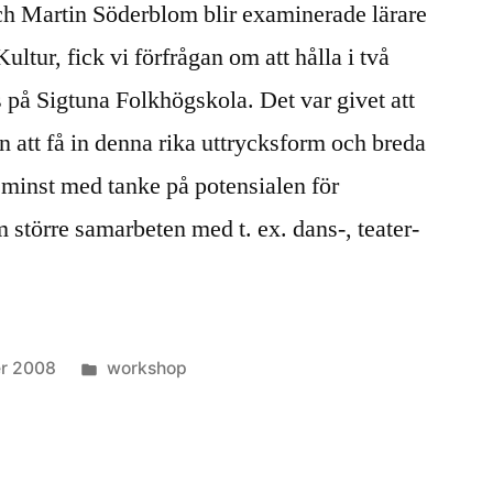
ch Martin Söderblom blir examinerade lärare
ltur, fick vi förfrågan om att hålla i två
s på Sigtuna Folkhögskola. Det var givet att
on att få in denna rika uttrycksform och breda
e minst med tanke på potensialen för
 större samarbeten med t. ex. dans-, teater-
Posted
r 2008
workshop
in