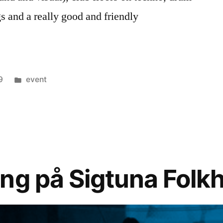
s and a really good and friendly
Posted
9
event
in
ng på Sigtuna Folk