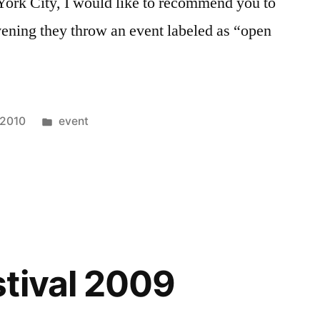
 York City, I would like to recommend you to
ening they throw an event labeled as “open
Posted
 2010
event
in
C
tival 2009